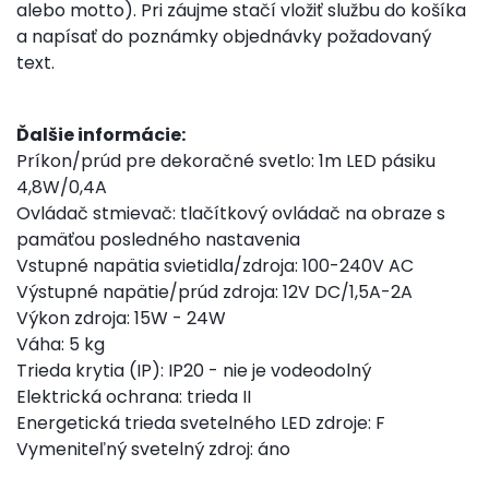
alebo motto). Pri záujme stačí vložiť službu do košíka
a napísať do poznámky objednávky požadovaný
text.
Ďalšie informácie:
Príkon/prúd pre dekoračné svetlo: 1m LED pásiku
4,8W/0,4A
Ovládač stmievač: tlačítkový ovládač na obraze s
pamäťou posledného nastavenia
Vstupné napätia svietidla/zdroja: 100-240V AC
Výstupné napätie/prúd zdroja: 12V DC/1,5A-2A
Výkon zdroja: 15W - 24W
Váha: 5 kg
Trieda krytia (IP): IP20 - nie je vodeodolný
Elektrická ochrana: trieda II
Energetická trieda svetelného LED zdroje: F
Vymeniteľný svetelný zdroj: áno