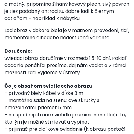
a matný, pripomína žíhaný kovový plech, sivý povrch
je tiež podobný antracitu, dobre ladí k čiernym
odtieňom - napríklad k nábytku.
Led obraz v dekore biela je v matnom prevedení, žiaľ,
momentálne dlhodobo nedostupná varianta.
Doručenie:
Svietiaci obraz doručíme v rozmedzí 5-10 dní. Pokiaľ
dodanie ponáhľa, prosíme, daj nám vedieť a v rámci
možností radi vyjdeme v ústrety.
Čo je obsahom svietiaceho obrazu
- prívodný biely kábel v dĺžke 3 m
- montážna sada na stenu: dve skrutky s
hmoždinkami, priemer 5 mm
- na spodnej strane svietidla je umiestnené tlačítko,
ktorým je možné stmievať a vypínať
- prijímač pre diaľkové ovládanie (k obrazu postačí