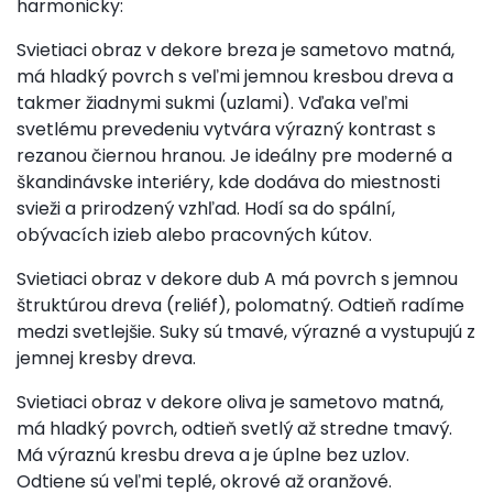
harmonicky:
Svietiaci obraz v dekore breza je sametovo matná,
má hladký povrch s veľmi jemnou kresbou dreva a
takmer žiadnymi sukmi (uzlami). Vďaka veľmi
svetlému prevedeniu vytvára výrazný kontrast s
rezanou čiernou hranou. Je ideálny pre moderné a
škandinávske interiéry, kde dodáva do miestnosti
svieži a prirodzený vzhľad. Hodí sa do spální,
obývacích izieb alebo pracovných kútov.
Svietiaci obraz v dekore dub A má povrch s jemnou
štruktúrou dreva (reliéf), polomatný. Odtieň radíme
medzi svetlejšie. Suky sú tmavé, výrazné a vystupujú z
jemnej kresby dreva.
Svietiaci obraz v dekore oliva je sametovo matná,
má hladký povrch, odtieň svetlý až stredne tmavý.
Má výraznú kresbu dreva a je úplne bez uzlov.
Odtiene sú veľmi teplé, okrové až oranžové.