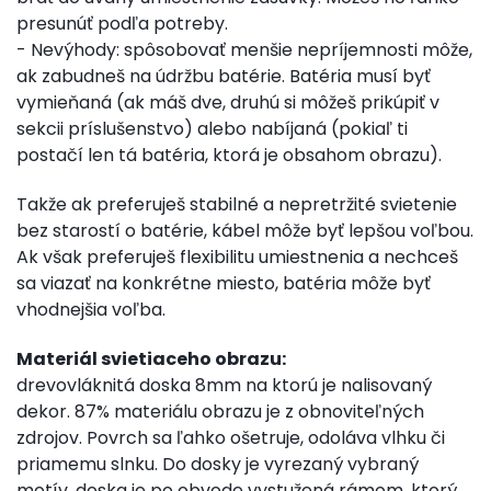
presunúť podľa potreby.
- Nevýhody: spôsobovať menšie nepríjemnosti môže,
ak zabudneš na údržbu batérie. Batéria musí byť
vymieňaná (ak máš dve, druhú si môžeš prikúpiť v
sekcii príslušenstvo) alebo nabíjaná (pokiaľ ti
postačí len tá batéria, ktorá je obsahom obrazu).
Takže ak preferuješ stabilné a nepretržité svietenie
bez starostí o batérie, kábel môže byť lepšou voľbou.
Ak však preferuješ flexibilitu umiestnenia a nechceš
sa viazať na konkrétne miesto, batéria môže byť
vhodnejšia voľba.
Materiál svietiaceho obrazu:
drevovláknitá doska 8mm na ktorú je nalisovaný
dekor. 87% materiálu obrazu je z obnoviteľných
zdrojov. Povrch sa ľahko ošetruje, odoláva vlhku či
priamemu slnku. Do dosky je vyrezaný vybraný
motív, doska je po obvode vystužená rámom, ktorý