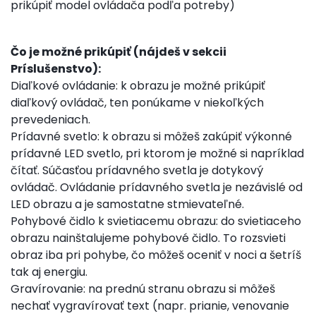
prikúpiť model ovládača podľa potreby)
Čo je možné prikúpiť (nájdeš v sekcii
Príslušenstvo):
Diaľkové ovládanie: k obrazu je možné prikúpiť
diaľkový ovládač, ten ponúkame v niekoľkých
prevedeniach.
Prídavné svetlo: k obrazu si môžeš zakúpiť výkonné
prídavné LED svetlo, pri ktorom je možné si napríklad
čítať. Súčasťou prídavného svetla je dotykový
ovládač. Ovládanie prídavného svetla je nezávislé od
LED obrazu a je samostatne stmievateľné.
Pohybové čidlo k svietiacemu obrazu: do svietiaceho
obrazu nainštalujeme pohybové čidlo. To rozsvieti
obraz iba pri pohybe, čo môžeš oceniť v noci a šetríš
tak aj energiu.
Gravírovanie: na prednú stranu obrazu si môžeš
nechať vygravírovať text (napr. prianie, venovanie