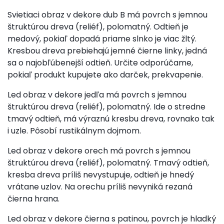
Svietiaci obraz v dekore dub B má povrch s jemnou
štruktúrou dreva (reliéf), polomatný. Odtieň je
medový, pokiaľ dopadá priame slnko je viac žltý.
Kresbou dreva prebiehajú jemné čierne linky, jedná
sa o najobľúbenejší odtieň. Určite odporúčame,
pokiaľ produkt kupujete ako darček, prekvapenie.
Led obraz v dekore jedľa má povrch s jemnou
štruktúrou dreva (reliéf), polomatný. Ide o stredne
tmavý odtieň, má výraznú kresbu dreva, rovnako tak
i uzle. Pôsobí rustikálnym dojmom.
Led obraz v dekore orech má povrch s jemnou
štruktúrou dreva (reliéf), polomatný. Tmavý odtieň,
kresba dreva príliš nevystupuje, odtieň je hnedý
vrátane uzlov. Na orechu príliš nevyniká rezaná
čierna hrana.
Led obraz v dekore čierna s patinou, povrch je hladký