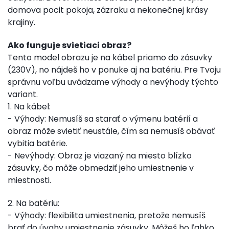
domova pocit pokoja, zázraku a nekonečnej krásy
krajiny.
Ako funguje svietiaci obraz?
Tento model obrazu je na kábel priamo do zásuvky
(230V), no nájdeš ho v ponuke aj na batériu. Pre Tvoju
správnu voľbu uvádzame výhody a nevýhody týchto
variant.
1. Na kábel:
- Výhody: Nemusíš sa starať o výmenu batérií a
obraz môže svietiť neustále, čím sa nemusíš obávať
vybitia batérie.
- Nevýhody: Obraz je viazaný na miesto blízko
zásuvky, čo môže obmedziť jeho umiestnenie v
miestnosti.
2. Na batériu:
- Výhody: flexibilita umiestnenia, pretože nemusíš
brať do úvahy umiestnenie zásuvky. Môžeš ho ľahko