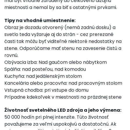
mal byť vhodne zaradený do celkového dizajnu
miestnosti a nemal by sa biť s ostatnými prvkami.
Tipy na vhodné umiestnenie:
Obraz je dozadu otvorený (nemá zadnú dosku) a
svetlo teda vyžaruje aj do strán - cez prerezané
časti tak môžu byť viditeľné niektoré nedostatky na
stene. Odporúčame mať stenu na zavesenie čistú a
rovnú.
Obývacia izba: Nad gaučom alebo nábytkom
Spálňa: nad posteľou, nad komodou
Kuchyňa: nad jedálenským stolom
Kancelária alebo pracovňa: nad pracovným stolom
Vstupná chodba: pri vstupe do domu
Prípadne kdekoľvek v miestnosti na prázdnej stene
Životnosť svetelného LED zdroja a jeho výmena:
50 000 hodín pri plnej intenzite. Túto životnosť
považujeme za veľmi uspokojivú a dostatočnú. Ak