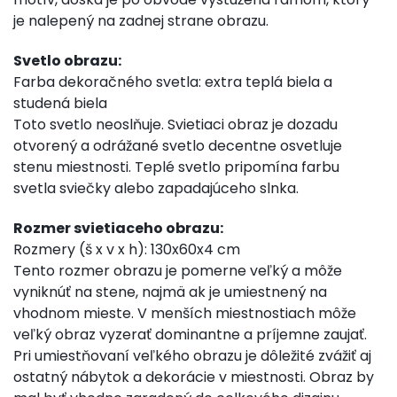
je nalepený na zadnej strane obrazu.
Svetlo obrazu:
Farba dekoračného svetla: extra teplá biela a
studená biela
Toto svetlo neoslňuje. Svietiaci obraz je dozadu
otvorený a odrážané svetlo decentne osvetluje
stenu miestnosti. Teplé svetlo pripomína farbu
svetla sviečky alebo zapadajúceho slnka.
Rozmer svietiaceho obrazu:
Rozmery (š x v x h): 130x60x4 cm
Tento rozmer obrazu je pomerne veľký a môže
vyniknúť na stene, najmä ak je umiestnený na
vhodnom mieste. V menších miestnostiach môže
veľký obraz vyzerať dominantne a príjemne zaujať.
Pri umiestňovaní veľkého obrazu je dôležité zvážiť aj
ostatný nábytok a dekorácie v miestnosti. Obraz by