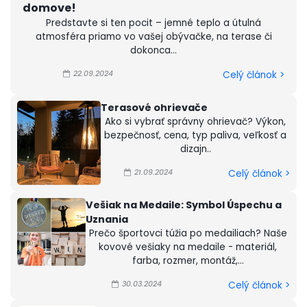
domove!
Predstavte si ten pocit – jemné teplo a útulná
atmosféra priamo vo vašej obývačke, na terase či
dokonca...
22.09.2024
Celý článok >
Terasové ohrievače
Ako si vybrať správny ohrievač? Výkon,
bezpečnosť, cena, typ paliva, veľkosť a
dizajn..
21.09.2024
Celý článok >
Vešiak na Medaile: Symbol Úspechu a
Uznania
Prečo športovci túžia po medailiach? Naše
kovové vešiaky na medaile - materiál,
farba, rozmer, montáž,...
30.03.2024
Celý článok >