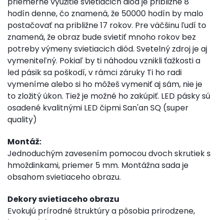
priemerne využitie svietiacich diód je približne 8
hodín denne, čo znamená, že 50000 hodín by malo
postačovať na približne 17 rokov. Pre väčšinu ľudí to
znamená, že obraz bude svietiť mnoho rokov bez
potreby výmeny svietiacich diód. Svetelný zdroj je aj
vymeniteľný. Pokiaľ by ti náhodou vznikli ťažkosti a
led pásik sa poškodí, v rámci záruky Ti ho radi
vymeníme alebo si ho môžeš vymeniť aj sám, nie je
to zložitý úkon. Tiež je možné ho zakúpiť. LED pásky sú
osadené kvalitnými LED čipmi San'an SQ (super
quality)
Montáž:
Jednoduchým zavesením pomocou dvoch skrutiek s
hmoždinkami, priemer 5 mm. Montážna sada je
obsahom svietiaceho obrazu.
Dekory svietiaceho obrazu
Evokujú prírodné štruktúry a pôsobia prirodzene,