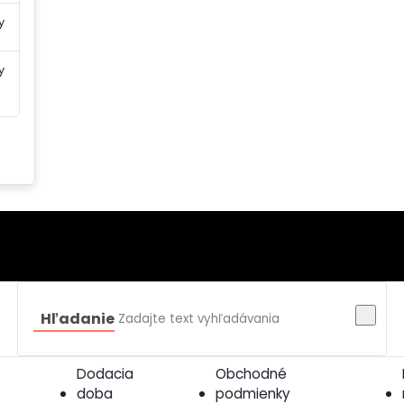
y
y
Hľadanie
Dodacia
Obchodné
doba
podmienky