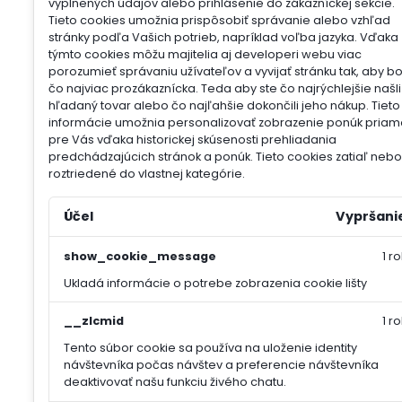
vyplnených údajov alebo prihlásenie do zákazníckej sekcie.
Tieto cookies umožnia prispôsobiť správanie alebo vzhľad
stránky podľa Vašich potrieb, napríklad voľba jazyka.
Vďaka
týmto cookies môžu majitelia aj developeri webu viac
porozumieť správaniu užívateľov a vyvijať stránku tak, aby b
čo najviac prozákaznícka. Teda aby ste čo najrýchlejšie našli
hľadaný tovar alebo čo najľahšie dokončili jeho nákup.
Tieto
informácie umožnia personalizovať zobrazenie ponúk priam
pre Vás vďaka historickej skúsenosti prehliadania
predchádzajúcich stránok a ponúk.
Tieto cookies zatiaľ nebol
roztriedené do vlastnej kategórie.
Účel
Vypršani
show_cookie_message
1 ro
Ukladá informácie o potrebe zobrazenia cookie lišty
__zlcmid
1 ro
Tento súbor cookie sa používa na uloženie identity
návštevníka počas návštev a preferencie návštevníka
deaktivovať našu funkciu živého chatu.