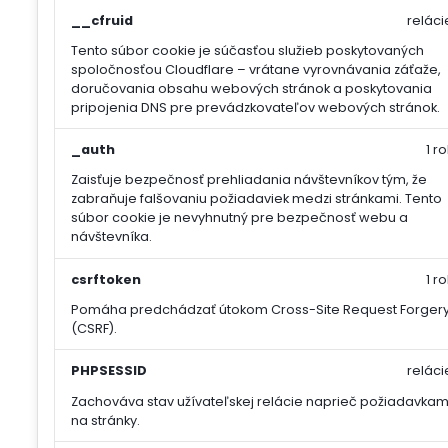
__cfruid
reláci
Tento súbor cookie je súčasťou služieb poskytovaných
spoločnosťou Cloudflare – vrátane vyrovnávania záťaže,
doručovania obsahu webových stránok a poskytovania
pripojenia DNS pre prevádzkovateľov webových stránok.
_auth
1 ro
Zaisťuje bezpečnosť prehliadania návštevníkov tým, že
zabraňuje falšovaniu požiadaviek medzi stránkami. Tento
súbor cookie je nevyhnutný pre bezpečnosť webu a
návštevníka.
csrftoken
1 ro
Pomáha predchádzať útokom Cross-Site Request Forger
(CSRF).
PHPSESSID
reláci
Zachováva stav užívateľskej relácie naprieč požiadavkam
na stránky.