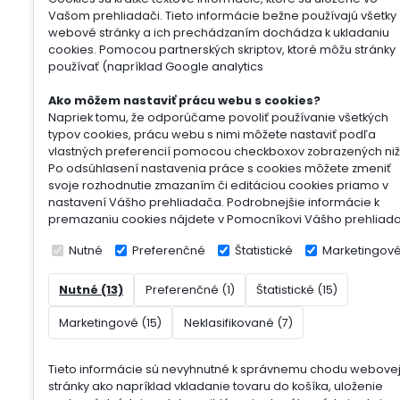
Vašom prehliadači. Tieto informácie bežne používajú všetky
webové stránky a ich prechádzaním dochádza k ukladaniu
cookies. Pomocou partnerských skriptov, ktoré môžu stránky
používať (napríklad Google analytics
Ako môžem nastaviť prácu webu s cookies?
Napriek tomu, že odporúčame povoliť používanie všetkých
typov cookies, prácu webu s nimi môžete nastaviť podľa
vlastných preferencií pomocou checkboxov zobrazených niž
Po odsúhlasení nastavenia práce s cookies môžete zmeniť
svoje rozhodnutie zmazaním či editáciou cookies priamo v
nastavení Vášho prehliadača. Podrobnejšie informácie k
premazaniu cookies nájdete v Pomocníkovi Vášho prehliad
Nutné
Preferenčné
Štatistické
Marketingov
Nutné (13)
Preferenčné (1)
Štatistické (15)
Marketingové (15)
Neklasifikované (7)
Tieto informácie sú nevyhnutné k správnemu chodu webove
stránky ako napríklad vkladanie tovaru do košíka, uloženie