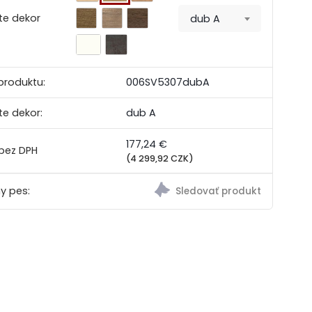
te dekor
dub A
produktu:
006SV5307dubA
te dekor:
dub A
177,24 €
(4 299,92 CZK)
y pes: