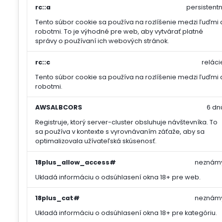
rc::a
persistentn
Tento súbor cookie sa používa na rozlíšenie medzi ľuďmi 
robotmi. To je výhodné pre web, aby vytvárať platné
správy o používaní ich webových stránok.
rc::c
reláci
Tento súbor cookie sa používa na rozlíšenie medzi ľuďmi 
robotmi.
AWSALBCORS
6 dn
Registruje, ktorý server-cluster obsluhuje návštevníka. To
sa používa v kontexte s vyrovnávaním záťaže, aby sa
optimalizovala užívateľská skúsenosť.
18plus_allow_access#
neznám
Ukladá informáciu o odsúhlasení okna 18+ pre web.
18plus_cat#
neznám
Ukladá informáciu o odsúhlasení okna 18+ pre kategóriu.