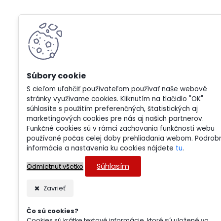
S cieľom uľahčiť používateľom používať naše webové
stránky využívame cookies. Kliknutím na tlačidlo "OK"
súhlasíte s použitím preferenčných, štatistických aj
marketingových cookies pre nás aj našich partnerov.
Funkčné cookies sú v rámci zachovania funkčnosti webu
používané počas celej doby prehliadania webom. Podrob
informácie a nastavenia ku cookies nájdete
tu
.
Súhlasím
Odmietnuť všetko
Zavrieť
Čo sú cookies?
Cookies sú krátke textové informácie, ktoré sú uložené vo