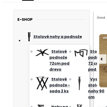
Úvod
E-SHOP
Stolové nohy a podnože
Stolové
Stolové
podnože
podnože
72cm pod
72 cm
drevo
pod sklo
Stolové
Vysoké
podnože -
stolové
sada 2 ks
nohy 90
cm
Nohy na