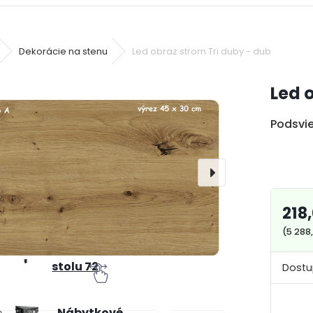
Dekorácie na stenu
Led obraz strom Tri duby - dub
Led 
Podsvie
Podnož pod
konferenčný
stolík
218
Nohy k
(5 288
jedálenskému
stolu 72
Dostu
Nábytkové