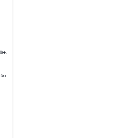
šie.
ača.
é
j